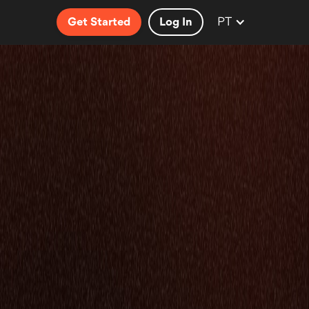
PT
Get Started
Log In